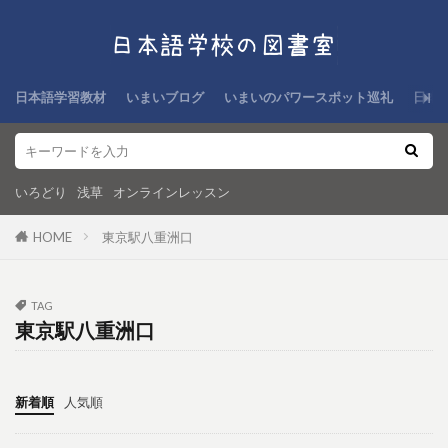
日本語学習教材
いまいブログ
いまいのパワースポット巡礼
日本
いろどり
浅草
オンラインレッスン
HOME
東京駅八重洲口
TAG
東京駅八重洲口
新着順
人気順