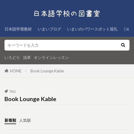
日本語学習教材
いまいブログ
いまいのパワースポット巡礼
日本
いろどり
浅草
オンラインレッスン
HOME
Book Lounge Kable
TAG
Book Lounge Kable
新着順
人気順