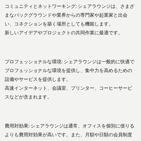
ェ
コミュニティとネットワーキング: シェアラウンジは、さまざ
ア
まなバックグラウンドや業界からの専門家や起業家と出会
ラ
い、コネクションを築く場所としても機能します。
ウ
ン
新しいアイデアやプロジェクトの共同作業に最適です。
ジ
の
人
気
ス
プロフェッショナルな環境: シェアラウンジは一般的に快適で
ポ
プロフェッショナルな環境を提供し、集中力を高めるための
ッ
ト
設備やサービスを提供します。
高速インターネット、会議室、プリンター、コーヒーサービ
4.1
TSUTAYA
スなどが含まれます。
BOOKSTORE
MARUNOUCHI
に初潜入！
5
費用対効果: シェアラウンジは通常、オフィスを個別に借りる
5.
よりも費用対効果が高いです。また、月額や日額の会員制度
ま