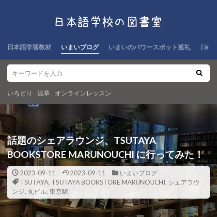
日本語学習教材
いまいブログ
いまいのパワースポット巡礼
日本
いろどり
浅草
オンラインレッスン
話題のシェアラウンジ、TSUTAYA
BOOKSTORE MARUNOUCHI に行ってみた！
2023-09-11
2023-09-11
いまいブログ
TSUTAYA
,
TSUTAYA BOOKSTORE MARUNOUCHI
,
シェアラウ
ンジ
,
丸ビル
,
東京駅